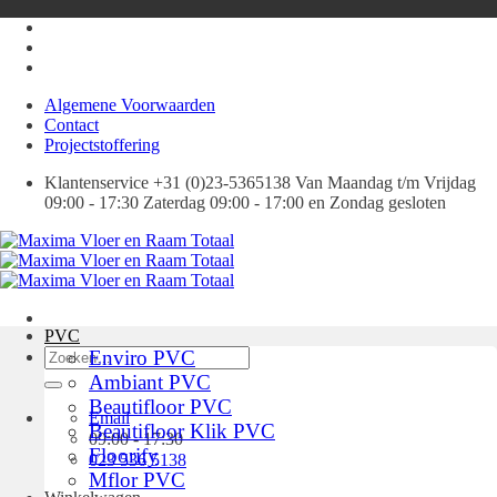
Ga
naar
inhoud
Algemene Voorwaarden
Contact
Projectstoffering
Klantenservice +31 (0)23-5365138 Van Maandag t/m Vrijdag
09:00 - 17:30 Zaterdag 09:00 - 17:00 en Zondag gesloten
PVC
Zoeken
Enviro PVC
naar:
Ambiant PVC
Beautifloor PVC
Email
Beautifloor Klik PVC
09:00 - 17:30
Floorify
023 536 5138
Mflor PVC