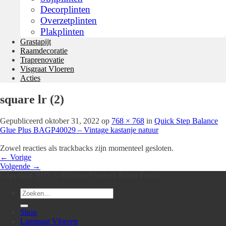
Decorplinten
Overzetplinten
Plakplinten
Grastapijt
Raamdecoratie
Traprenovatie
Visgraat Vloeren
Acties
square lr (2)
Gepubliceerd
oktober 31, 2022
op
768 × 768
in
Quick Step Balance
Glue Plus BAGP40029 – Vintage kastanje natuur
Zowel reacties als trackbacks zijn momenteel gesloten.
←
Vorige
Volgende
→
Copyright 2023 © Maxima Vloer en Raam Totaal
Zoeken
naar:
Shop
Laminaat Vloeren