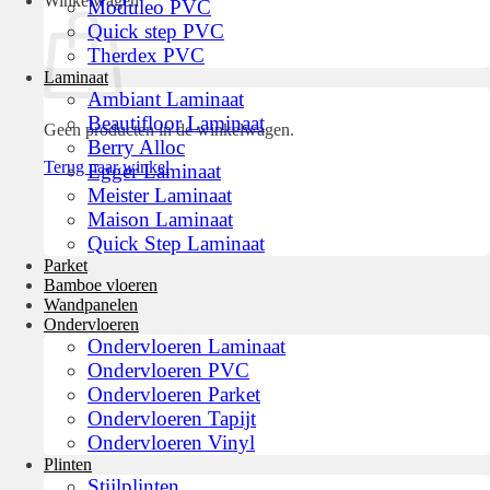
Winkelwagen
Moduleo PVC
Quick step PVC
Therdex PVC
Laminaat
Ambiant Laminaat
Beautifloor Laminaat
Geen producten in de winkelwagen.
Berry Alloc
Terug naar winkel
Egger Laminaat
Meister Laminaat
Maison Laminaat
Quick Step Laminaat
Parket
Bamboe vloeren
Wandpanelen
Ondervloeren
Ondervloeren Laminaat
Ondervloeren PVC
Ondervloeren Parket
Ondervloeren Tapijt
Ondervloeren Vinyl
Plinten
Stijlplinten