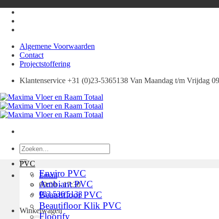
Ga
naar
inhoud
Algemene Voorwaarden
Contact
Projectstoffering
Klantenservice +31 (0)23-5365138 Van Maandag t/m Vrijdag 09:
Zoeken
naar:
PVC
Enviro PVC
Email
Ambiant PVC
09:00 - 17:30
023 536 5138
Beautifloor PVC
Beautifloor Klik PVC
Winkelwagen
Floorify