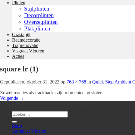
Plinten
Stijlplinten
Decorplinten
Overzetplinten
Plakplinten
Grastapijt
Raamdecoratie
Traprenovatie
Visgraat Vloeren
Acties
square lr (1)
Gepubliceerd
oktober 31, 2022
op
768 × 768
in
Quick Step Ambient G
Zowel reacties als trackbacks zijn momenteel gesloten.
Volgende
→
Copyright 2023 © Maxima Vloer en Raam Totaal
Zoeken
naar:
Shop
Laminaat Vloeren