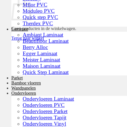
Mflor PVC
Moduleo PVC
Quick step PVC
Therdex PVC
Geen producten in de winkelwagen.
Laminaat
Ambiant Laminaat
Terug naar winkel
Beautifloor Laminaat
Berry Alloc
Egger Laminaat
Meister Laminaat
Maison Laminaat
Quick Step Laminaat
Parket
Bamboe vloeren
Wandpanelen
Ondervloeren
Ondervloeren Laminaat
Ondervloeren PVC
Ondervloeren Parket
Ondervloeren Tapijt
Ondervloeren Vinyl