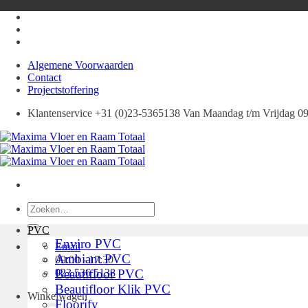
Ga
naar
inhoud
Algemene Voorwaarden
Contact
Projectstoffering
Klantenservice +31 (0)23-5365138 Van Maandag t/m Vrijdag 09:
Zoeken
naar:
PVC
Enviro PVC
Email
Ambiant PVC
09:00 - 17:30
023 536 5138
Beautifloor PVC
Beautifloor Klik PVC
Winkelwagen
Floorify