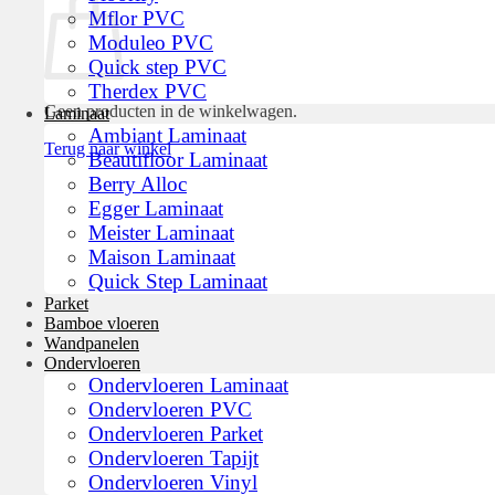
Mflor PVC
Moduleo PVC
Quick step PVC
Therdex PVC
Geen producten in de winkelwagen.
Laminaat
Ambiant Laminaat
Terug naar winkel
Beautifloor Laminaat
Berry Alloc
Egger Laminaat
Meister Laminaat
Maison Laminaat
Quick Step Laminaat
Parket
Bamboe vloeren
Wandpanelen
Ondervloeren
Ondervloeren Laminaat
Ondervloeren PVC
Ondervloeren Parket
Ondervloeren Tapijt
Ondervloeren Vinyl