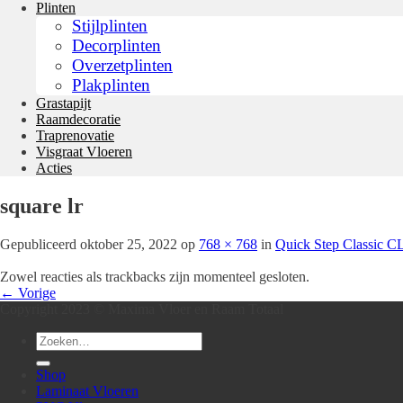
Plinten
Stijlplinten
Decorplinten
Overzetplinten
Plakplinten
Grastapijt
Raamdecoratie
Traprenovatie
Visgraat Vloeren
Acties
square lr
Gepubliceerd
oktober 25, 2022
op
768 × 768
in
Quick Step Classic 
Zowel reacties als trackbacks zijn momenteel gesloten.
←
Vorige
Copyright 2023 © Maxima Vloer en Raam Totaal
Zoeken
naar:
Shop
Laminaat Vloeren