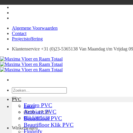
Ga
naar
inhoud
Algemene Voorwaarden
Contact
Projectstoffering
Klantenservice +31 (0)23-5365138 Van Maandag t/m Vrijdag 09:
Zoeken
naar:
PVC
Enviro PVC
Email
Ambiant PVC
09:00 - 17:30
023 536 5138
Beautifloor PVC
Beautifloor Klik PVC
Winkelwagen
Floorify