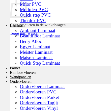
Mflor PVC
Moduleo PVC
Quick step PVC
Therdex PVC
Geen producten in de winkelwagen.
Laminaat
Ambiant Laminaat
Terug naar winkel
Beautifloor Laminaat
Berry Alloc
Egger Laminaat
Meister Laminaat
Maison Laminaat
Quick Step Laminaat
Parket
Bamboe vloeren
Wandpanelen
Ondervloeren
Ondervloeren Laminaat
Ondervloeren PVC
Ondervloeren Parket
Ondervloeren Tapijt
Ondervloeren Vinyl