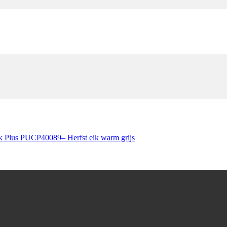
ck Plus PUCP40089– Herfst eik warm grijs