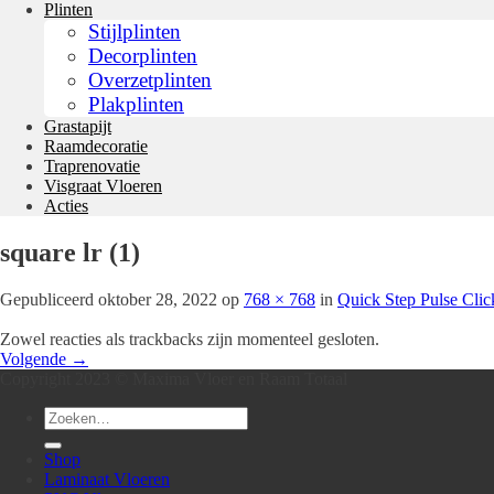
Plinten
Stijlplinten
Decorplinten
Overzetplinten
Plakplinten
Grastapijt
Raamdecoratie
Traprenovatie
Visgraat Vloeren
Acties
square lr (1)
Gepubliceerd
oktober 28, 2022
op
768 × 768
in
Quick Step Pulse Cli
Zowel reacties als trackbacks zijn momenteel gesloten.
Volgende
→
Copyright 2023 © Maxima Vloer en Raam Totaal
Zoeken
naar:
Shop
Laminaat Vloeren