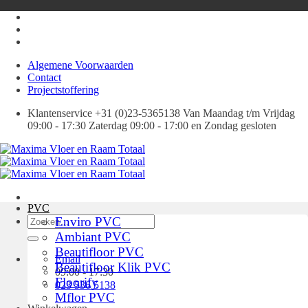
Ga
naar
inhoud
Algemene Voorwaarden
Contact
Projectstoffering
Klantenservice +31 (0)23-5365138 Van Maandag t/m Vrijdag
09:00 - 17:30 Zaterdag 09:00 - 17:00 en Zondag gesloten
PVC
Zoeken
Enviro PVC
naar:
Ambiant PVC
Beautifloor PVC
Email
Beautifloor Klik PVC
09:00 - 17:30
Floorify
023 536 5138
Mflor PVC