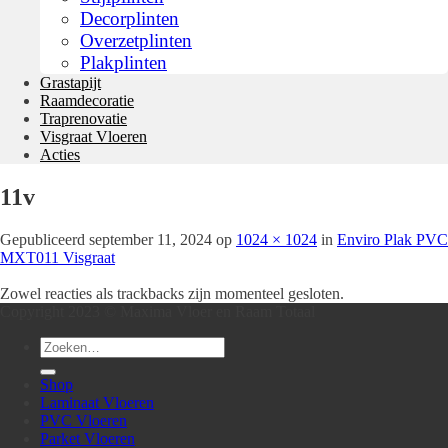
Decorplinten
Overzetplinten
Plakplinten
Grastapijt
Raamdecoratie
Traprenovatie
Visgraat Vloeren
Acties
11v
Gepubliceerd
september 11, 2024
op
1024 × 1024
in
Enviro Plak PVC
MXT011 Visgraat
Zowel reacties als trackbacks zijn momenteel gesloten.
Copyright 2023 © Maxima Vloer en Raam Totaal
Zoeken
naar:
Shop
Laminaat Vloeren
PVC Vloeren
Parket Vloeren