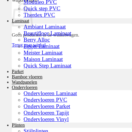
Winkelwagen
Moduleo PVC
Quick step PVC
Therdex PVC
Laminaat
Ambiant Laminaat
Beautifloor Laminaat
Geen producten in de winkelwagen.
Berry Alloc
Terug naar winkel
Egger Laminaat
Meister Laminaat
Maison Laminaat
Quick Step Laminaat
Parket
Bamboe vloeren
Wandpanelen
Ondervloeren
Ondervloeren Laminaat
Ondervloeren PVC
Ondervloeren Parket
Ondervloeren Tapijt
Ondervloeren Vinyl
Plinten
Stijlplinten