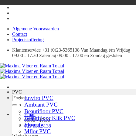
Ga
naar
inhoud
Algemene Voorwaarden
Contact
Projectstoffering
Klantenservice +31 (0)23-5365138 Van Maandag t/m Vrijdag
09:00 - 17:30 Zaterdag 09:00 - 17:00 en Zondag gesloten
PVC
Zoeken
Enviro PVC
naar:
Ambiant PVC
Beautifloor PVC
Email
Beautifloor Klik PVC
09:00 - 17:30
Floorify
023 536 5138
Mflor PVC