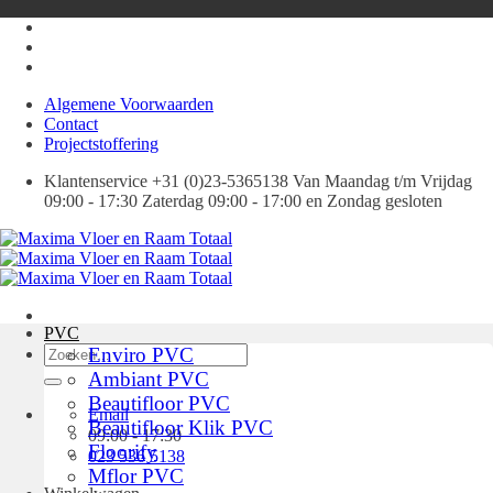
Ga
naar
inhoud
Algemene Voorwaarden
Contact
Projectstoffering
Klantenservice +31 (0)23-5365138 Van Maandag t/m Vrijdag
09:00 - 17:30 Zaterdag 09:00 - 17:00 en Zondag gesloten
PVC
Zoeken
Enviro PVC
naar:
Ambiant PVC
Beautifloor PVC
Email
Beautifloor Klik PVC
09:00 - 17:30
Floorify
023 536 5138
Mflor PVC