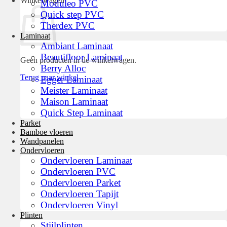
Winkelwagen
Moduleo PVC
Quick step PVC
Therdex PVC
Laminaat
Ambiant Laminaat
Beautifloor Laminaat
Geen producten in de winkelwagen.
Berry Alloc
Terug naar winkel
Egger Laminaat
Meister Laminaat
Maison Laminaat
Quick Step Laminaat
Parket
Bamboe vloeren
Wandpanelen
Ondervloeren
Ondervloeren Laminaat
Ondervloeren PVC
Ondervloeren Parket
Ondervloeren Tapijt
Ondervloeren Vinyl
Plinten
Stijlplinten