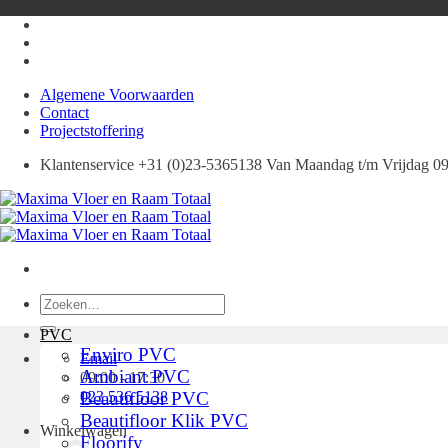
Ga
naar
inhoud
Algemene Voorwaarden
Contact
Projectstoffering
Klantenservice +31 (0)23-5365138 Van Maandag t/m Vrijdag 09:
Zoeken
naar:
PVC
Enviro PVC
Email
Ambiant PVC
09:00 - 17:30
023 536 5138
Beautifloor PVC
Beautifloor Klik PVC
Winkelwagen
Floorify