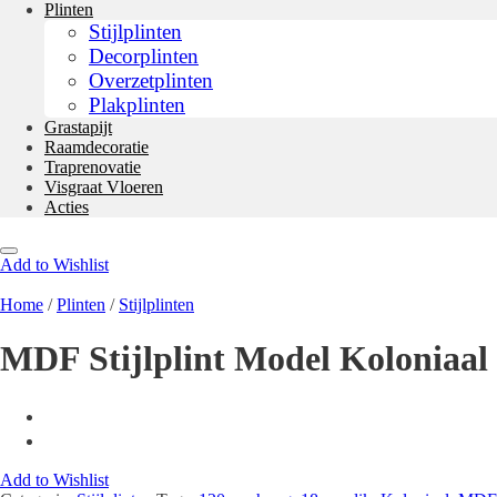
Plinten
Stijlplinten
Decorplinten
Overzetplinten
Plakplinten
Grastapijt
Raamdecoratie
Traprenovatie
Visgraat Vloeren
Acties
Add to Wishlist
Home
/
Plinten
/
Stijlplinten
MDF Stijlplint Model Koloniaa
Add to Wishlist