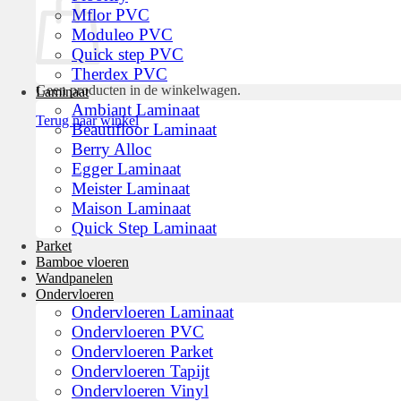
Mflor PVC
Moduleo PVC
Quick step PVC
Therdex PVC
Geen producten in de winkelwagen.
Laminaat
Ambiant Laminaat
Terug naar winkel
Beautifloor Laminaat
Berry Alloc
Egger Laminaat
Meister Laminaat
Maison Laminaat
Quick Step Laminaat
Parket
Bamboe vloeren
Wandpanelen
Ondervloeren
Ondervloeren Laminaat
Ondervloeren PVC
Ondervloeren Parket
Ondervloeren Tapijt
Ondervloeren Vinyl