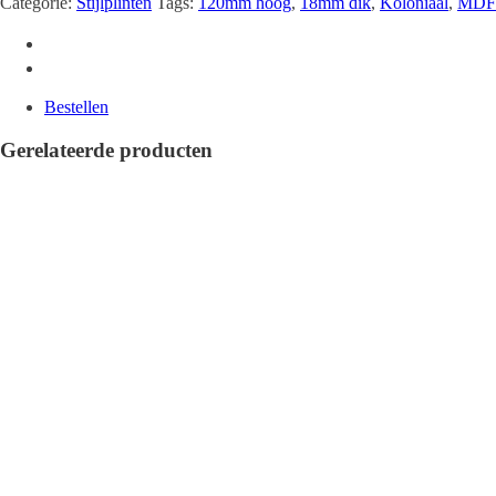
Categorie:
Stijlplinten
Tags:
120mm hoog
,
18mm dik
,
Koloniaal
,
MDF
Bestellen
Gerelateerde producten