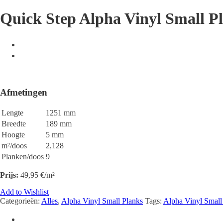
Quick Step Alpha Vinyl Small Pl
Afmetingen
Lengte
1251 mm
Breedte
189 mm
Hoogte
5 mm
m²/doos
2,128
Planken/doos
9
Prijs:
49,95
€/m²
Add to Wishlist
Categorieën:
Alles
,
Alpha Vinyl Small Planks
Tags:
Alpha Vinyl Small