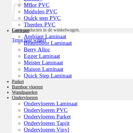
Mflor PVC
Moduleo PVC
Quick step PVC
Therdex PVC
Geen producten in de winkelwagen.
Laminaat
Ambiant Laminaat
Terug naar winkel
Beautifloor Laminaat
Berry Alloc
Egger Laminaat
Meister Laminaat
Maison Laminaat
Quick Step Laminaat
Parket
Bamboe vloeren
Wandpanelen
Ondervloeren
Ondervloeren Laminaat
Ondervloeren PVC
Ondervloeren Parket
Ondervloeren Tapijt
Ondervloeren Vinyl