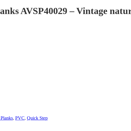
anks AVSP40029 – Vintage nature
 Planks
,
PVC
,
Quick Step