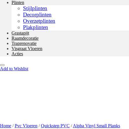
Plinten
Stijlplinten
Decorplinten
Overzetplinten
Plakplinten
Grastapijt
Raamdecoratie
Traprenovatie
Visgraat Vloeren
Acties
Add to Wishlist
Home
/
Pvc Vloeren
/
Quickstep PVC
/
Alpha Vinyl Small Planks