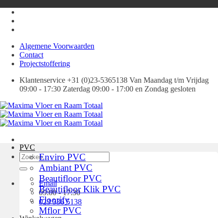
Ga
naar
inhoud
Algemene Voorwaarden
Contact
Projectstoffering
Klantenservice +31 (0)23-5365138 Van Maandag t/m Vrijdag
09:00 - 17:30 Zaterdag 09:00 - 17:00 en Zondag gesloten
PVC
Zoeken
Enviro PVC
naar:
Ambiant PVC
Beautifloor PVC
Email
Beautifloor Klik PVC
09:00 - 17:30
Floorify
023 536 5138
Mflor PVC