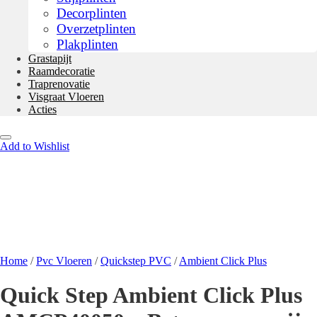
Decorplinten
Overzetplinten
Plakplinten
Grastapijt
Raamdecoratie
Traprenovatie
Visgraat Vloeren
Acties
Add to Wishlist
Home
/
Pvc Vloeren
/
Quickstep PVC
/
Ambient Click Plus
Quick Step Ambient Click Plus