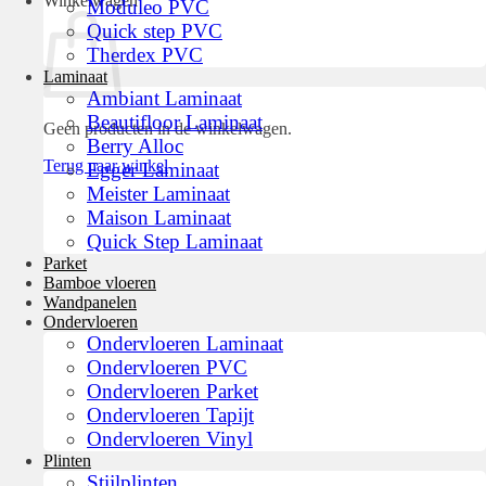
Winkelwagen
Moduleo PVC
Quick step PVC
Therdex PVC
Laminaat
Ambiant Laminaat
Beautifloor Laminaat
Geen producten in de winkelwagen.
Berry Alloc
Terug naar winkel
Egger Laminaat
Meister Laminaat
Maison Laminaat
Quick Step Laminaat
Parket
Bamboe vloeren
Wandpanelen
Ondervloeren
Ondervloeren Laminaat
Ondervloeren PVC
Ondervloeren Parket
Ondervloeren Tapijt
Ondervloeren Vinyl
Plinten
Stijlplinten