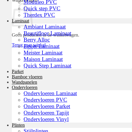
Winkelwagen
Moduleo PVC
Quick step PVC
Therdex PVC
Laminaat
Ambiant Laminaat
Beautifloor Laminaat
Geen producten in de winkelwagen.
Berry Alloc
Terug naar winkel
Egger Laminaat
Meister Laminaat
Maison Laminaat
Quick Step Laminaat
Parket
Bamboe vloeren
Wandpanelen
Ondervloeren
Ondervloeren Laminaat
Ondervloeren PVC
Ondervloeren Parket
Ondervloeren Tapijt
Ondervloeren Vinyl
Plinten
Stijlplinten