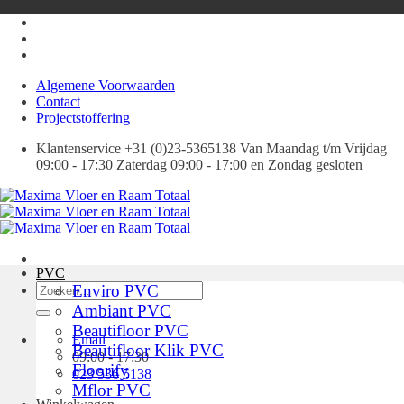
Ga
naar
inhoud
Algemene Voorwaarden
Contact
Projectstoffering
Klantenservice +31 (0)23-5365138 Van Maandag t/m Vrijdag
09:00 - 17:30 Zaterdag 09:00 - 17:00 en Zondag gesloten
PVC
Zoeken
Enviro PVC
naar:
Ambiant PVC
Beautifloor PVC
Email
Beautifloor Klik PVC
09:00 - 17:30
Floorify
023 536 5138
Mflor PVC