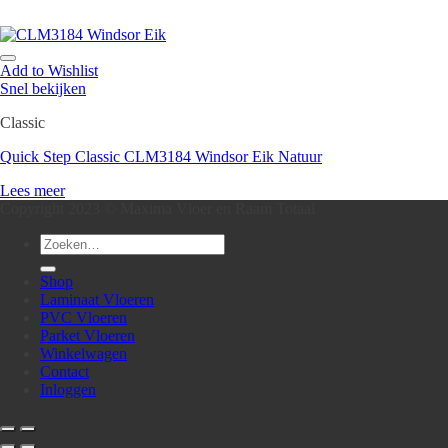
Add to Wishlist
Snel bekijken
Classic
Quick Step Classic CLM3184 Windsor Eik Natuur
Lees meer
Copyright 2023 © Maxima Vloer en Raam Totaal
Zoeken
naar:
Shop
Laminaat Vloeren
PVC Vloeren
Parket Vloeren
Winkelwagen
Contact
Inloggen