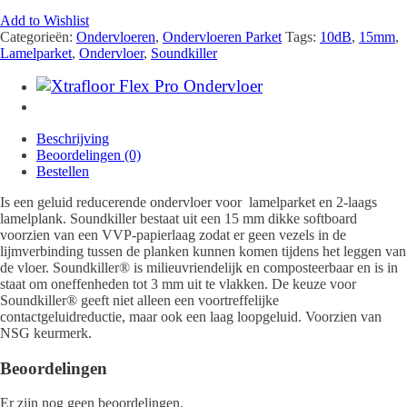
Add to Wishlist
Categorieën:
Ondervloeren
,
Ondervloeren Parket
Tags:
10dB
,
15mm
,
Lamelparket
,
Ondervloer
,
Soundkiller
Beschrijving
Beoordelingen (0)
Bestellen
Is een geluid reducerende ondervloer voor lamelparket en 2-laags
lamelplank. Soundkiller bestaat uit een 15 mm dikke softboard
voorzien van een VVP-papierlaag zodat er geen vezels in de
lijmverbinding tussen de planken kunnen komen tijdens het leggen van
de vloer. Soundkiller® is milieuvriendelijk en composteerbaar en is in
staat om oneffenheden tot 3 mm uit te vlakken. De keuze voor
Soundkiller® geeft niet alleen een voortreffelijke
contactgeluidreductie, maar ook een laag loopgeluid. Voorzien van
NSG keurmerk.
Beoordelingen
Er zijn nog geen beoordelingen.