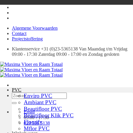
Ga
naar
inhoud
Algemene Voorwaarden
Contact
Projectstoffering
Klantenservice +31 (0)23-5365138 Van Maandag t/m Vrijdag
09:00 - 17:30 Zaterdag 09:00 - 17:00 en Zondag gesloten
PVC
Zoeken
Enviro PVC
naar:
Ambiant PVC
Beautifloor PVC
Email
Beautifloor Klik PVC
09:00 - 17:30
Floorify
023 536 5138
Mflor PVC