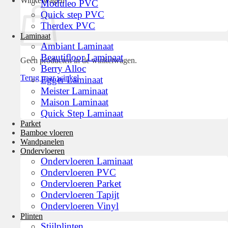
Winkelwagen
Moduleo PVC
Quick step PVC
Therdex PVC
Laminaat
Ambiant Laminaat
Beautifloor Laminaat
Geen producten in de winkelwagen.
Berry Alloc
Terug naar winkel
Egger Laminaat
Meister Laminaat
Maison Laminaat
Quick Step Laminaat
Parket
Bamboe vloeren
Wandpanelen
Ondervloeren
Ondervloeren Laminaat
Ondervloeren PVC
Ondervloeren Parket
Ondervloeren Tapijt
Ondervloeren Vinyl
Plinten
Stijlplinten