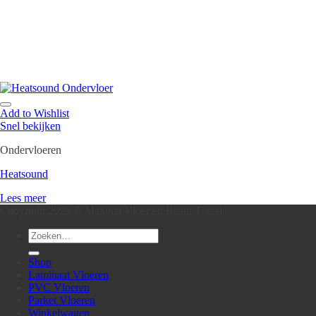
Add to Wishlist
Snel bekijken
Ondervloeren
Heatsound
Lees meer
Copyright 2023 © Maxima Vloer en Raam Totaal
Zoeken
naar:
Shop
Laminaat Vloeren
PVC Vloeren
Parket Vloeren
Winkelwagen