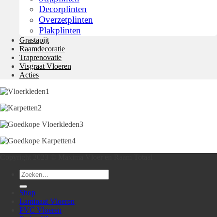
Decorplinten
Overzetplinten
Plakplinten
Grastapijt
Raamdecoratie
Traprenovatie
Visgraat Vloeren
Acties
Copyright 2023 © Maxima Vloer en Raam Totaal
Zoeken
naar:
Shop
Laminaat Vloeren
PVC Vloeren