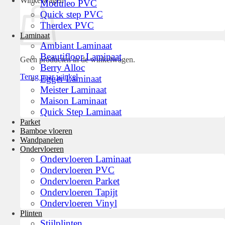
Winkelwagen
Moduleo PVC
Quick step PVC
Therdex PVC
Laminaat
Ambiant Laminaat
Beautifloor Laminaat
Geen producten in de winkelwagen.
Berry Alloc
Terug naar winkel
Egger Laminaat
Meister Laminaat
Maison Laminaat
Quick Step Laminaat
Parket
Bamboe vloeren
Wandpanelen
Ondervloeren
Ondervloeren Laminaat
Ondervloeren PVC
Ondervloeren Parket
Ondervloeren Tapijt
Ondervloeren Vinyl
Plinten
Stijlplinten