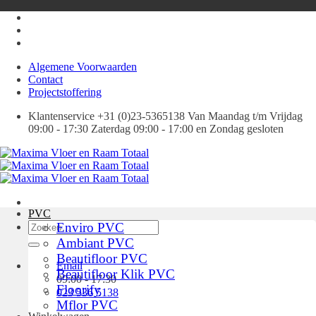
Ga
naar
inhoud
Algemene Voorwaarden
Contact
Projectstoffering
Klantenservice +31 (0)23-5365138 Van Maandag t/m Vrijdag
09:00 - 17:30 Zaterdag 09:00 - 17:00 en Zondag gesloten
PVC
Zoeken
Enviro PVC
naar:
Ambiant PVC
Beautifloor PVC
Email
Beautifloor Klik PVC
09:00 - 17:30
Floorify
023 536 5138
Mflor PVC